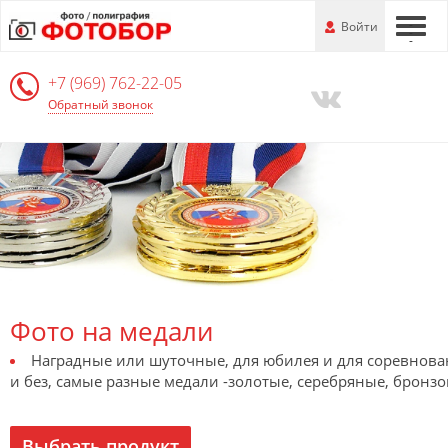
Перейти
-
Войти
-
-
к
основной
+7 (969) 762-22-05
информации
Обратный звонок
Фото на медали
Наградные или шуточные, для юбилея и для соревнова
и без, самые разные медали -золотые, серебряные, бронзо
Выбрать продукт