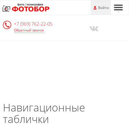
Перейти
-
Войти
-
-
к
основной
+7 (969) 762-22-05
информации
Обратный звонок
Навигационные
таблички