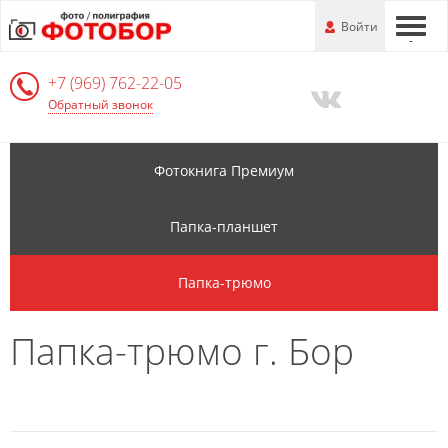
Перейти
-
Войти
-
-
к
основной
+7 (969) 762-22-05
информации
Обратный звонок
Фотокнига Премиум
Папка-планшет
Папка-трюмо
Папка-трюмо г. Бор